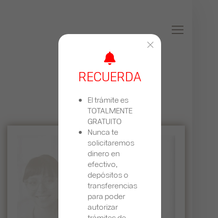
RECUERDA
El trámite es
TOTALMENTE
GRATUITO
Nunca te
solicitaremos
dinero en
efectivo,
depósitos o
transferencias
para poder
autorizar
trámites de