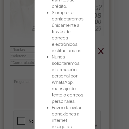
crédito.
Siempre te
contactaremos
únicamente a
través de
correos
electrónicos
institucionales.
Nunca
solicitaremos
información
personal por
WhatsApp,
mensaje de
texto o correos
personales.
Favor de evitar
conexiones a
internet
inseguras